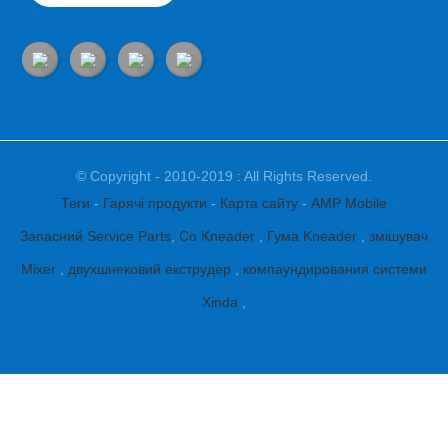
© Copyright - 2010-2019 : All Rights Reserved.
Теги
-
Гарячі продукти
-
Карта сайту
-
AMP Mobile
Запасний Service Parts
,
Co Kneader
,
Гума Kneader
,
змішувач
Mixer
,
двухшнековий екструдер
,
компаундирования системи
Xinda
,