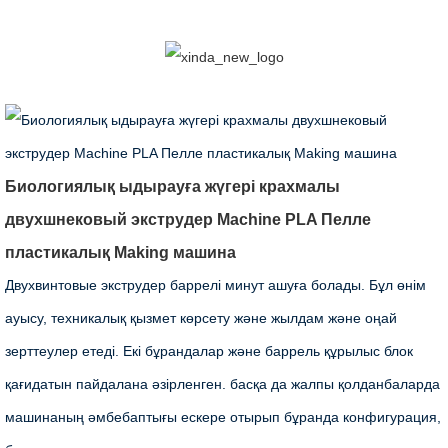
Биологиялық ыдырауға жүгері крахмалы
двухшнековый экструдер Machine PLA Пелле
пластикалық Making машина
Двухвинтовые экструдер баррелі минут ашуға болады. Бұл өнім
ауысу, техникалық қызмет көрсету және жылдам және оңай
зерттеулер етеді. Екі бұрандалар және баррель құрылыс блок
қағидатын пайдалана әзірленген. басқа да жалпы қолданбаларда
машинаның әмбебаптығы ескере отырып бұранда конфигурация,