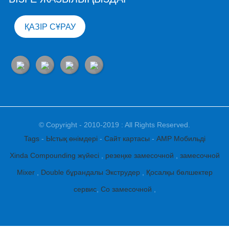
ҚАЗІР СҰРАУ
© Copyright - 2010-2019 : All Rights Reserved.
Tags
-
Ыстық өнімдері
-
Сайт картасы
-
AMP Мобильді
Xinda Compounding жүйесі
,
резеңке замесочной
,
замесочной
Mixer
,
Double бұрандалы Экструдер
,
Қосалқы бөлшектер
сервис
,
Co замесочной
,