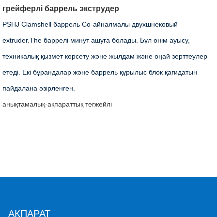
грейферлі баррель экструдер
PSHJ Clamshell баррель Co-айналмалы двухшнековый
extruder.The баррелі минут ашуға болады. Бұл өнім ауысу,
техникалық қызмет көрсету және жылдам және оңай зерттеулер
етеді. Екі бұрандалар және баррель құрылыс блок қағидатын
пайдалана әзірленген.
анықтамалық-ақпараттық
тегжейлі
АҚПАРАТ