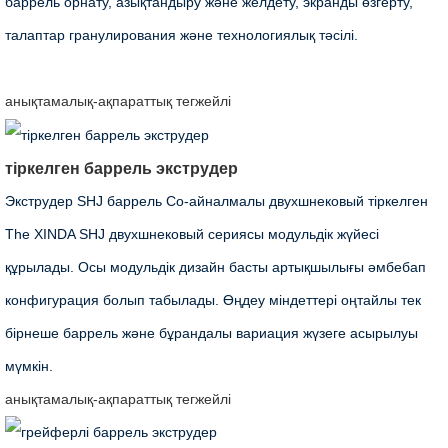
баррель орнату, азықтандыру және желдету, экранды өзгерту,
талаптар гранулирования және технологиялық тәсілі.
анықтамалық-ақпараттық
тегжейлі
тіркелген баррель экструдер
Экструдер SHJ баррель Co-айналмалы двухшнековый тіркелген
The XINDA SHJ двухшнековый сериясы модульдік жүйесі
құрылады. Осы модульдік дизайн басты артықшылығы әмбебап
конфигурация болып табылады. Өңдеу міндеттері оңтайлы тек
бірнеше баррель және бұрандалы вариация жүзеге асырылуы
мүмкін.
анықтамалық-ақпараттық
тегжейлі