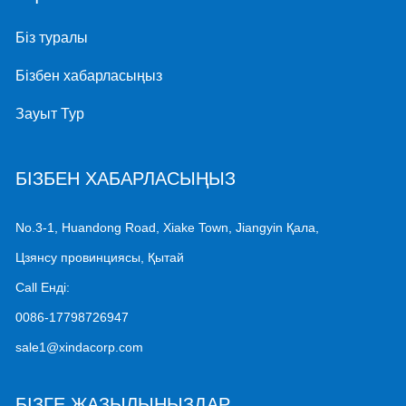
Біз туралы
Бізбен хабарласыңыз
Зауыт Тур
БІЗБЕН ХАБАРЛАСЫҢЫЗ
No.3-1, Huandong Road, Xiake Town, Jiangyin Қала,
Цзянсу провинциясы, Қытай
Call Енді:
0086-17798726947
sale1@xindacorp.com
БІЗГЕ ЖАЗЫЛЫҢЫЗДАР