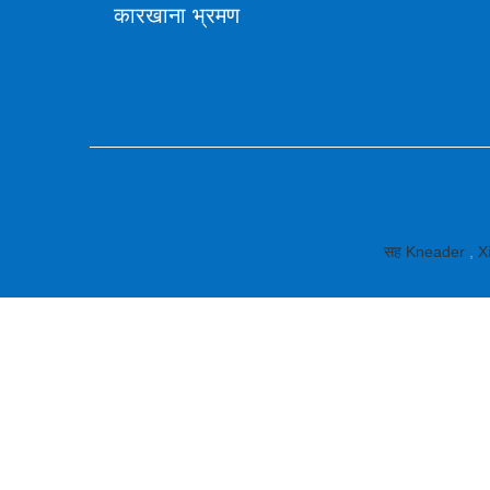
कारखाना भ्रमण
सह Kneader
,
X