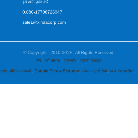
हमें अभी फ़ोन करें:
0,086-17798726947
sale1@xindacorp.com
© Copyright - 2010-2019 : All Rights Reserved.
टैग
-
गर्म उत्पाद
-
साइटमैप
-
एएमपी मोबाइल
inda जटिल प्रणाली
,
Double Screw Extruder
,
स्पेयर पार्ट्स सेवा
,
रबड़ Kneader
,