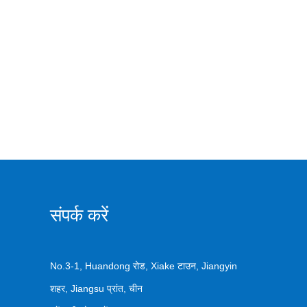
संपर्क करें
No.3-1, Huandong रोड, Xiake टाउन, Jiangyin
शहर, Jiangsu प्रांत, चीन