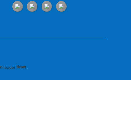
Kneader मिक्सर
,