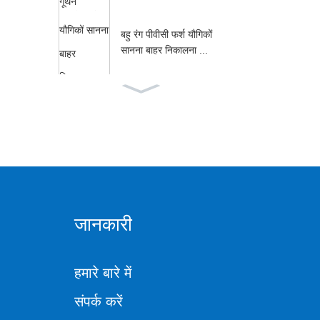
बहु रंग पीवीसी फर्श यौगिकों
सानना बाहर निकालना ...
दो स्क्रू extruder के लिए
स्पेयर पार्ट्स
जानकारी
हमारे बारे में
संपर्क करें